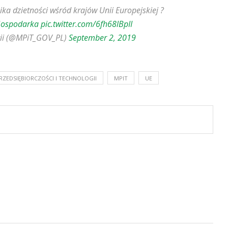
ka dzietności wśród krajów Unii Europejskiej ?
Gospodarka
pic.twitter.com/6fh68lBpII
ogii (@MPiT_GOV_PL)
September 2, 2019
RZEDSIĘBIORCZOŚCI I TECHNOLOGII
MPIT
UE