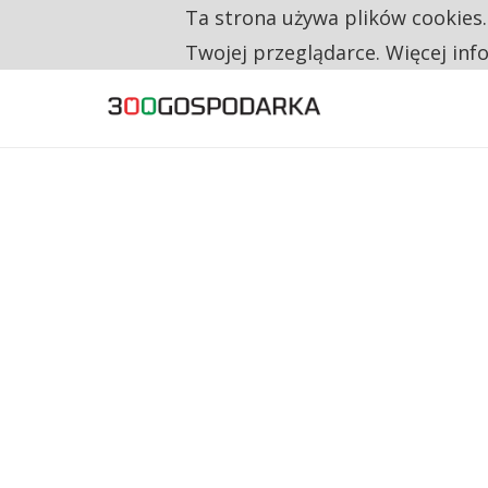
Ta strona używa plików cookies
TYLKO U NAS
NA JEDEN WAKAT PRZYPADAJĄ 62 ZGŁOSZ
Twojej przeglądarce. Więcej inf