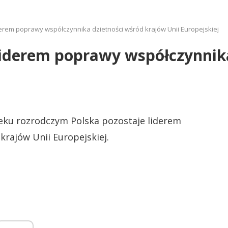
derem poprawy współczynnika dzietności wśród krajów Unii Europejskiej
liderem poprawy współczynnik
eku rozrodczym Polska pozostaje liderem
rajów Unii Europejskiej.