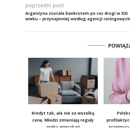
poprzedni post
Argentyna została bankrutem po raz drugi w XXI
wieku – przynajmniej według agencji ratingowych
POWIĄZ
ystrzeliła.
Kredyt tak, ale nie za wszelką
Polsk
le presja
cenę. Młodzi zmieniają reguły
profilaktyc
nika
rynku mieszkań
przejmują 