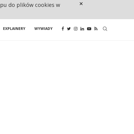
×
ępu do plików cookies w
160 ZNAKÓW TO ZA MAŁO. FUND
EXPLAINERY
WYWIADY