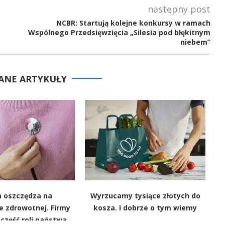
następny post
NCBR: Startują kolejne konkursy w ramach
Wspólnego Przedsięwzięcia „Silesia pod błękitnym
niebem”
ANE ARTYKUŁY
a oszczędza na
Wyrzucamy tysiące złotych do
e zdrowotnej. Firmy
kosza. I dobrze o tym wiemy
część roli państwa