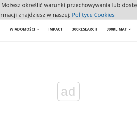
. Możesz określić warunki przechowywania lub dost
ENIA. WIELU KANDYDATÓW NIE ROZPOCZYNA PRACY
ormacji znajdziesz w naszej:
Polityce Cookies
WIADOMOŚCI
IMPACT
300RESEARCH
300KLIMAT
ad