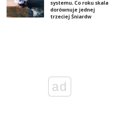
systemu. Co roku skala
dorównuje jednej
trzeciej Śniardw
ad
Inflacja zaskoczyła
Sprzedaż detaliczna ostro w
ekonomistów. Ceny w maju
po mocnym marcu. Co się st
spadły najmocniej od lat