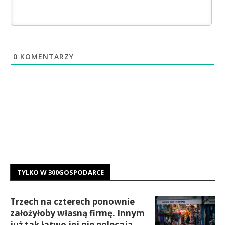
0
KOMENTARZY
TYLKO W 300GOSPODARCE
Trzech na czterech ponownie
założyłoby własną firmę. Innym
już tak łatwo jej nie polecają