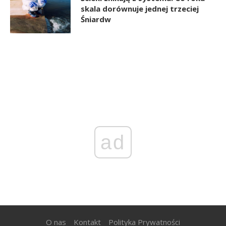
skala dorównuje jednej trzeciej
Śniardw
ad
O nas
Kontakt
Polityka Prywatności