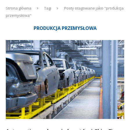
Strona główna
Tagi
Posty otagowane jako "produkcja
przemysłowa"
PRODUKCJA PRZEMYSŁOWA