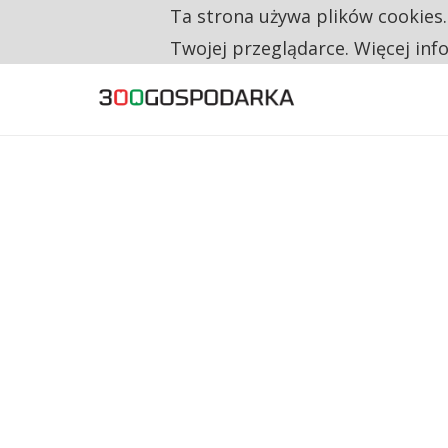
Ta strona używa plików cookies
TYLKO U NAS
RESTRYKCJE CHIN UDERZAJĄ W EUROPEJSKI
Twojej przeglądarce. Więcej inf