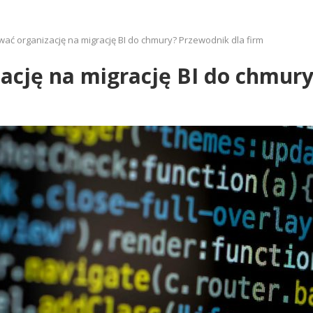
wać organizację na migrację BI do chmury? Przewodnik dla firm
ację na migrację BI do chmury