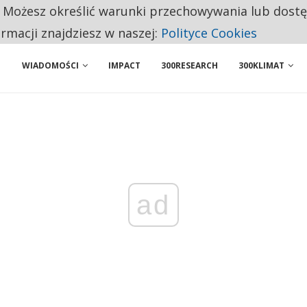
. Możesz określić warunki przechowywania lub dost
 PRZEMYSŁ. NA LIŚCIE SĄ DWA PODMIOTY Z POLSKI
ormacji znajdziesz w naszej:
Polityce Cookies
WIADOMOŚCI
IMPACT
300RESEARCH
300KLIMAT
ad