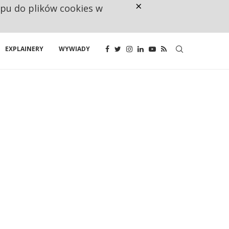
×
ępu do plików cookies w
CO TRZECIĄ ZŁOTÓWKĘ Z EMER
EXPLAINERY
WYWIADY