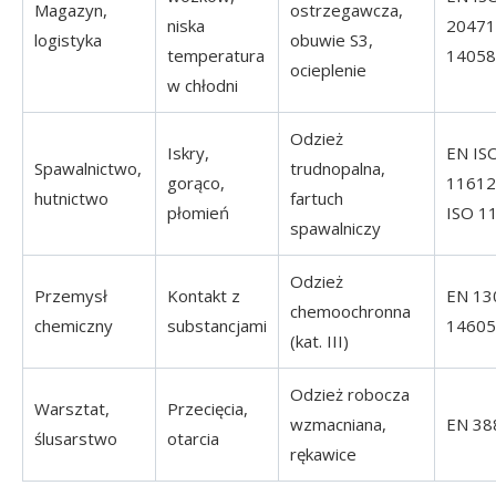
Magazyn,
ostrzegawcza,
niska
20471
logistyka
obuwie S3,
temperatura
14058
ocieplenie
w chłodni
Odzież
Iskry,
EN IS
Spawalnictwo,
trudnopalna,
gorąco,
11612
hutnictwo
fartuch
płomień
ISO 1
spawalniczy
Odzież
Przemysł
Kontakt z
EN 13
chemoochronna
chemiczny
substancjami
14605
(kat. III)
Odzież robocza
Warsztat,
Przecięcia,
wzmacniana,
EN 38
ślusarstwo
otarcia
rękawice