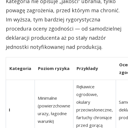
Kategoria nie opisuje „jakości” ubrania, tylko
powagę zagrożenia, przed którym ma chronić.
Im wyższa, tym bardziej rygorystyczna
procedura oceny zgodności — od samodzielnej
deklaracji producenta aż po stały nadzór
jednostki notyfikowanej nad produkcją.
Oce
Kategoria
Poziom ryzyka
Przykłady
zgo
Rękawice
ogrodowe,
Minimalne
okulary
Samo
(powierzchowne
I
przeciwsłoneczne,
dekl
urazy, łagodne
fartuchy chroniące
prod
warunki)
przed gorącą