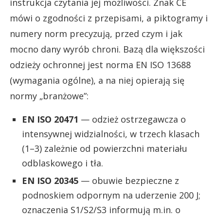
instrukcja czytania jej możliwości. Znak CE
mówi o zgodności z przepisami, a piktogramy i
numery norm precyzują, przed czym i jak
mocno dany wyrób chroni. Bazą dla większości
odzieży ochronnej jest norma EN ISO 13688
(wymagania ogólne), a na niej opierają się
normy „branżowe”:
EN ISO 20471
— odzież ostrzegawcza o
intensywnej widzialności, w trzech klasach
(1–3) zależnie od powierzchni materiału
odblaskowego i tła.
EN ISO 20345
— obuwie bezpieczne z
podnoskiem odpornym na uderzenie 200 J;
oznaczenia S1/S2/S3 informują m.in. o