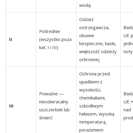
wodą
Odzież
ostrzegawcza,
Bada
Pośrednie
obuwie
UE p
II
(wszystko poza
bezpieczne, kaski,
jedn
kat. I i III)
większość odzieży
noty
ochronnej
Ochrona przed
upadkiem z
wysokości,
Poważne —
Bada
chemikaliami,
nieodwracalny
UE +
III
szkodliwym
uszczerbek lub
nad
hałasem, wysoką
śmierć
prod
temperaturą,
porażeniem