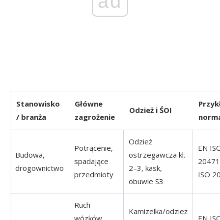
ad
Stanowisko
Główne
Przy
Odzież i ŚOI
/ branża
zagrożenie
norm
Odzież
Potrącenie,
EN IS
Budowa,
ostrzegawcza kl.
spadające
20471
drogownictwo
2–3, kask,
przedmioty
ISO 2
obuwie S3
Ruch
Kamizelka/odzież
wózków,
EN IS