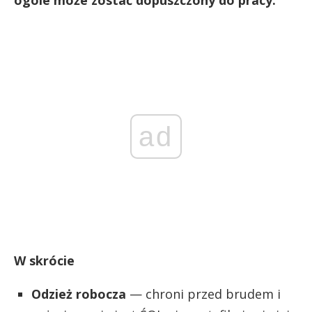
ogóle może zostać dopuszczony do pracy.
ad
W skrócie
Odzież robocza
— chroni przed brudem i