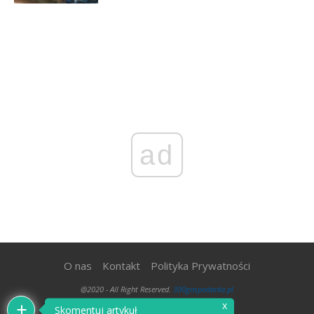
ad
O nas
Kontakt
Polityka Prywatności
@2020 - All Right Reserved.
300gospodarka.pl
x
Skomentuj artykuł