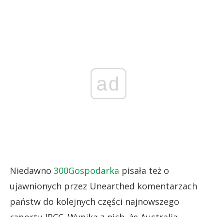
ad
Niedawno
300Gospodarka
pisała też o
ujawnionych przez Unearthed komentarzach
państw do kolejnych części najnowszego
raportu IPCC. Wynika z nich, że Australia