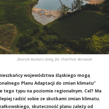
Zbiornik Racibórz Dolny, fot. Flick/Piotr Borowiak
u mieszkańcy województwa śląskiego mogą
onalnego Planu Adaptacji do zmian klimatu”
e tego typu na poziomie regionalnym. Cel? Ma
lepiej radzić sobie ze skutkami zmian klimatu.
załkowskiego, skuteczność planu zależy od