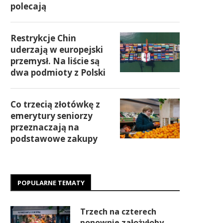
polecają
Restrykcje Chin
uderzają w europejski
przemysł. Na liście są
dwa podmioty z Polski
Co trzecią złotówkę z
emerytury seniorzy
przeznaczają na
podstawowe zakupy
POPULARNE TEMATY
Trzech na czterech
ponownie założyłoby