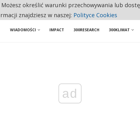
. Możesz określić warunki przechowywania lub dost
NIORZY PRZEZNACZAJĄ NA PODSTAWOWE ZAKUPY
ormacji znajdziesz w naszej:
Polityce Cookies
WIADOMOŚCI
IMPACT
300RESEARCH
300KLIMAT
ad