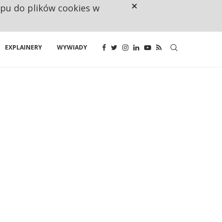
×
ępu do plików cookies w
NA JEDEN WAKAT PRZYPADAJĄ 
EXPLAINERY
WYWIADY