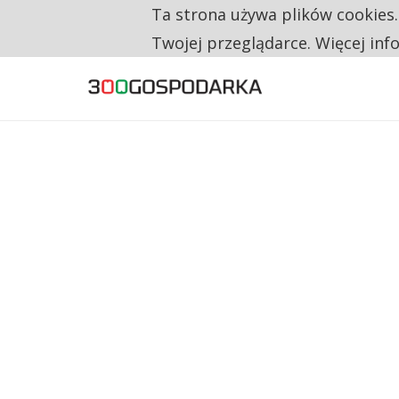
Ta strona używa plików cookies
TYLKO U NAS
CO TRZECIĄ ZŁOTÓWKĘ Z EMERYTURY SE
Twojej przeglądarce. Więcej inf