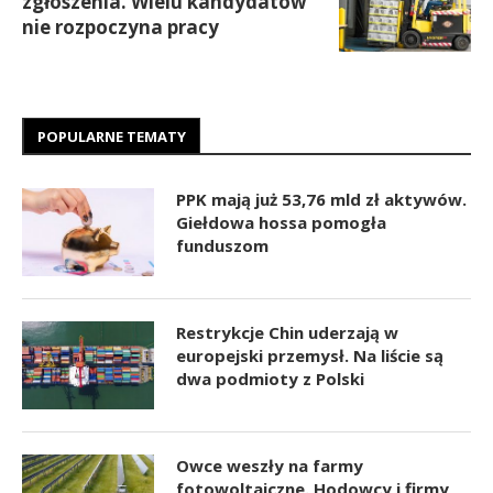
zgłoszenia. Wielu kandydatów
nie rozpoczyna pracy
POPULARNE TEMATY
PPK mają już 53,76 mld zł aktywów.
Giełdowa hossa pomogła
funduszom
Restrykcje Chin uderzają w
europejski przemysł. Na liście są
dwa podmioty z Polski
Owce weszły na farmy
fotowoltaiczne. Hodowcy i firmy