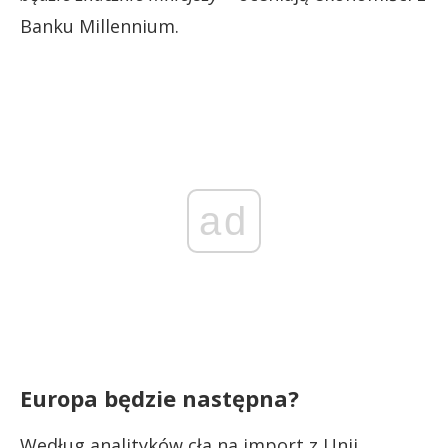
Banku Millennium.
ad
Europa będzie następna?
Według analityków cła na import z Unii