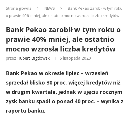
Strona główna
NEWS
Bank Pekao zarobił w tym roku
o prawie 40% mniej, ale ostatnio mocno wzrosła liczba kredytów
Bank Pekao zarobił w tym roku o
prawie 40% mniej, ale ostatnio
mocno wzrosła liczba kredytów
przez
Hubert Bigdowski
5 listopada 2020
Bank Pekao w okresie lipiec – wrzesień
sprzedał blisko 30 proc. więcej kredytów niż
w drugim kwartale, jednak w ujęciu rocznym
zysk banku spadł o ponad 40 proc. – wynika z
raportu banku.