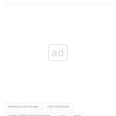
ad
BRANŻA BUDOWLANA
CENY MIESZKAŃ
DEWELOPERZY MIESZKANIOWI
GUS
MAIN