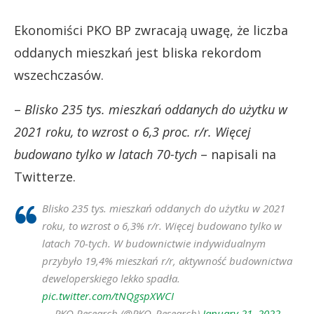
Ekonomiści PKO BP zwracają uwagę, że liczba
oddanych mieszkań jest bliska rekordom
wszechczasów.
–
Blisko 235 tys. mieszkań oddanych do użytku w
2021 roku, to wzrost o 6,3 proc. r/r. Więcej
budowano tylko w latach 70-tych
– napisali na
Twitterze.
Blisko 235 tys. mieszkań oddanych do użytku w 2021
roku, to wzrost o 6,3% r/r. Więcej budowano tylko w
latach 70-tych. W budownictwie indywidualnym
przybyło 19,4% mieszkań r/r, aktywność budownictwa
deweloperskiego lekko spadła.
pic.twitter.com/tNQgspXWCI
— PKO Research (@PKO_Research)
January 21, 2022