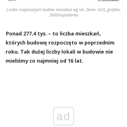
Liczba rozpoczętych budów mieszkań wg lat. Dane: GUS, grafika:
300Gospodarka
Ponad 277,4 tys. – to liczba mieszkań,
których budowę rozpoczęto w poprzednim
roku. Tak dużej liczby lokali w budowie nie
mieliśmy co najmniej od 16 lat.
ad