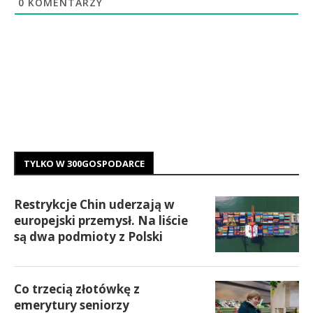
0
KOMENTARZY
TYLKO W 300GOSPODARCE
Restrykcje Chin uderzają w
europejski przemysł. Na liście
są dwa podmioty z Polski
Co trzecią złotówkę z
emerytury seniorzy