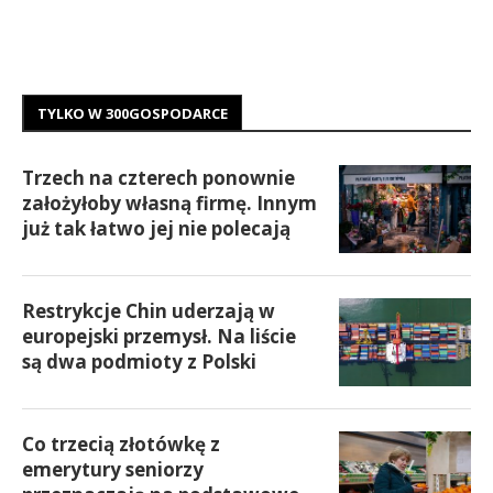
TYLKO W 300GOSPODARCE
Trzech na czterech ponownie
założyłoby własną firmę. Innym
już tak łatwo jej nie polecają
Restrykcje Chin uderzają w
europejski przemysł. Na liście
są dwa podmioty z Polski
Co trzecią złotówkę z
emerytury seniorzy