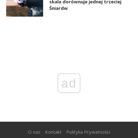
skala dorównuje jednej trzeciej
Śniardw
ad
O nas
Kontakt
Polityka Prywatności