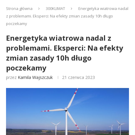
Strona główna
300KLIMAT
Energetyka wiatrowa nadal
z problemami. Eksperci: Na efekty zmian zasady 10h długo
poczekamy
Energetyka wiatrowa nadal z
problemami. Eksperci: Na efekty
zmian zasady 10h długo
poczekamy
przez
Kamila Wajszczuk
21 czerwca 2023