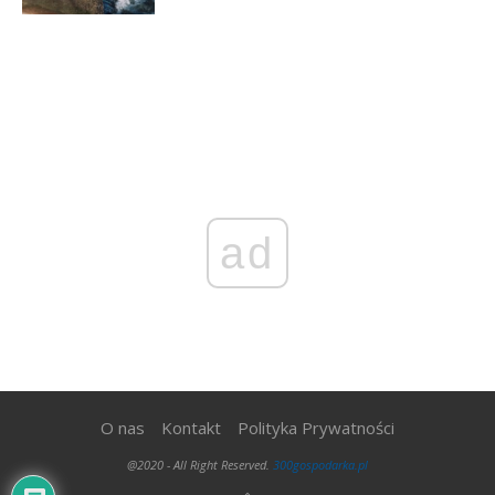
ad
O nas
Kontakt
Polityka Prywatności
@2020 - All Right Reserved.
300gospodarka.pl