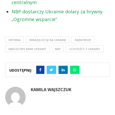
centralnym
NBP dostarczy Ukrainie dolary za hrywny.
„Ogromne wsparcie”
HRYWNA
INWAZJA ROSJI NA UKRAINĘ
NAJNOWSZE
NARODOWY BANK UKRAINY
NBP
UCHODŹCY Z UKRAINY
UDOSTĘPNIJ
KAMILA WAJSZCZUK