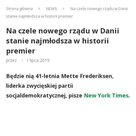
Strona główna
NEWS
Na czele nowego rządu w Danii
stanie najmłodsza w historii premier
Na czele nowego rządu w Danii
stanie najmłodsza w historii
premier
przez
1 lipca 2019
Będzie nią 41-letnia Mette Frederiksen,
liderka zwycięskiej partii
socjaldemokratycznej, pisze
New York Times
.