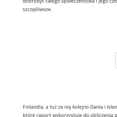
dobrobyt całego społeczeństwa i jego czło
szczęśliwsze.
Finlandia, a tuż za nią kolejno Dania i Is
które raport wykorzystuje do obliczenia p