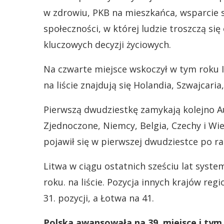
w zdrowiu, PKB na mieszkańca, wsparcie s
społeczności, w której ludzie troszczą s
kluczowych decyzji życiowych.
Na czwarte miejsce wskoczył w tym roku Izr
na liście znajdują się Holandia, Szwajcar
Pierwszą dwudziestkę zamykają kolejno Aus
Zjednoczone, Niemcy, Belgia, Czechy i Wiel
pojawił się w pierwszej dwudziestce po ra
Litwa w ciągu ostatnich sześciu lat system
roku. na liście. Pozycja innych krajów re
31. pozycji, a Łotwa na 41.
Polska awansowała na 39. miejsce i tym 