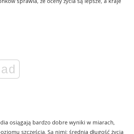
nków sprawia, że oceny życia są lepsze, a kraje
ad
landia osiągają bardzo dobre wyniki w miarach,
oziomu szczęścia. Są nimi: średnia długość życia