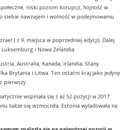
połeczne, niski poziom korupcji, hojność w
ię o siebie nawzajem i wolność w podejmowaniu
ael ( z 9. miejsca w poprzedniej edycji). Dalej
ia, Luksemburg i Nowa Zelandia.
tria, Australia, Kanada, Irlandia, Stany
ka Brytania i Litwa. Ten ostatni kraj jako jedyny
z pierwszy.
atycznie wspinała się z aż 52 pozycji w 2017
gionu także się wzmocniła. Estonia wyladowała na
samym znalazła się na najwyższej pozycji w