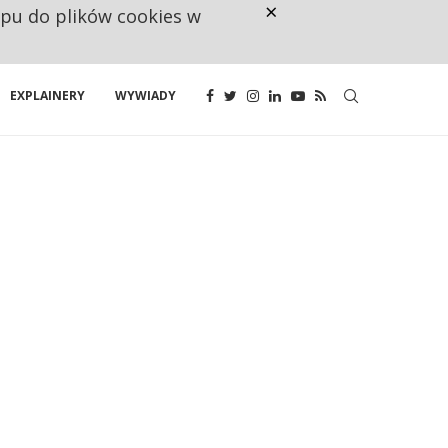
×
ępu do plików cookies w
CO TRZECIĄ ZŁOTÓWKĘ Z EMER
EXPLAINERY
WYWIADY