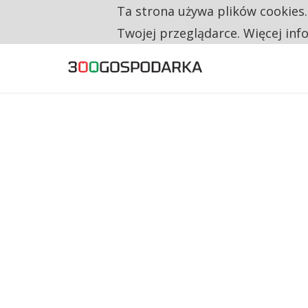
Ta strona używa plików cookies
TYLKO U NAS
RESTRYKCJE CHIN UDERZAJĄ W EUROPEJSKI
Twojej przeglądarce. Więcej inf