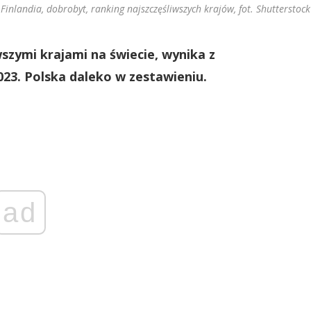
Finlandia, dobrobyt, ranking najszczęśliwszych krajów, fot. Shutterstock
iwszymi krajami na świecie, wynika z
23. Polska daleko w zestawieniu.
ad