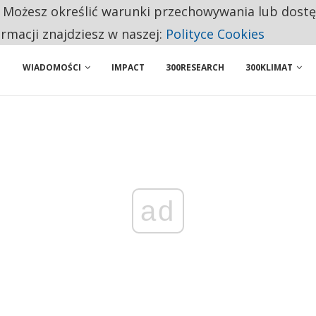
. Możesz określić warunki przechowywania lub dost
 PRZEMYSŁ. NA LIŚCIE SĄ DWA PODMIOTY Z POLSKI
ormacji znajdziesz w naszej:
Polityce Cookies
WIADOMOŚCI
IMPACT
300RESEARCH
300KLIMAT
ad