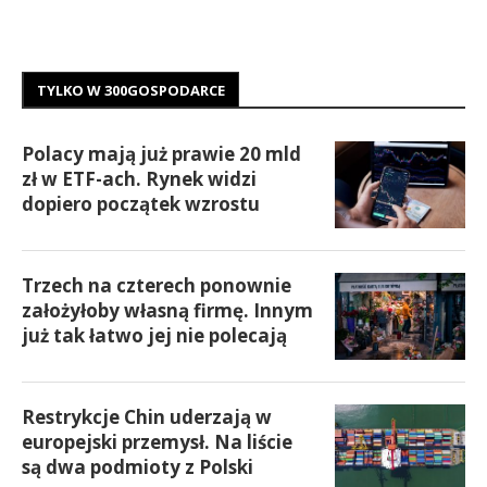
TYLKO W 300GOSPODARCE
Polacy mają już prawie 20 mld
zł w ETF-ach. Rynek widzi
dopiero początek wzrostu
Trzech na czterech ponownie
założyłoby własną firmę. Innym
już tak łatwo jej nie polecają
Restrykcje Chin uderzają w
europejski przemysł. Na liście
są dwa podmioty z Polski