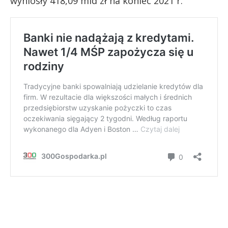
wyniosły 418,09 mld zł na koniec 2021 r.