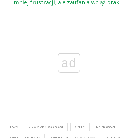
mniej frustracji, ale zaufania wciąż brak
ad
ESKY
FIRMY PRZEWOZOWE
KOLEO
NAJNOWSZE
OBSŁUGA KLIENTA
OPERATORZY KOMÓRKOWI
OPŁATY