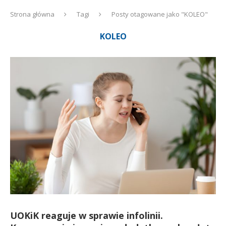
Strona główna
Tagi
Posty otagowane jako "KOLEO"
KOLEO
UOKiK reaguje w sprawie infolinii.