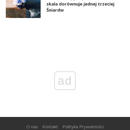
skala dorównuje jednej trzeciej
Śniardw
ad
O nas
Kontakt
Polityka Prywatności