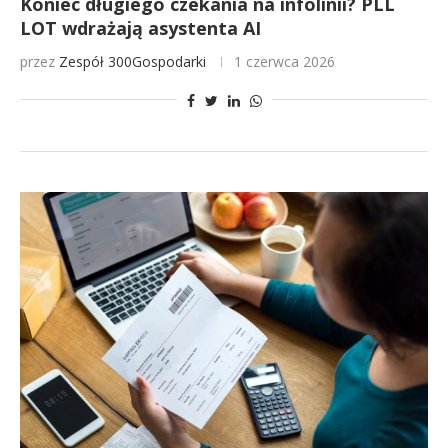
Koniec długiego czekania na infolinii? PLL
LOT wdrażają asystenta AI
przez
Zespół 300Gospodarki
1 czerwca 2026