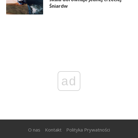
Śniardw
ad
O nas
Kontakt
Polityka Prywatności