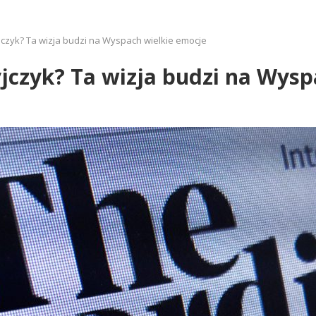
yjczyk? Ta wizja budzi na Wyspach wielkie emocje
yjczyk? Ta wizja budzi na Wys