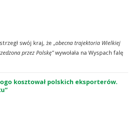
trzegł swój kraj, że „
obecna trajektoria Wielkiej
rzedzona przez Polskę”
wywołała na Wyspach falę
rogo kosztował polskich eksporterów.
tu”