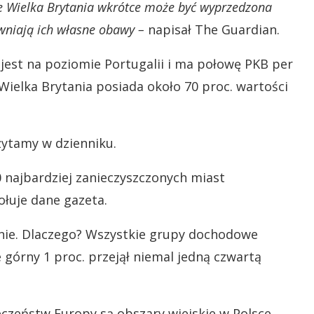
 że Wielka Brytania wkrótce może być wyprzedzona
niają ich własne obawy –
napisał The Guardian.
jest na poziomie Portugalii i ma połowę PKB per
ielka Brytania posiada około 70 proc. wartości
ytamy w dzienniku.
najbardziej zanieczyszczonych miast
ołuje dane gazeta.
rnie. Dlaczego? Wszystkie grupy dochodowe
e górny 1 proc. przejął niemal jedną czwartą
czeństw Europy są obszary wiejskie w Polsce,