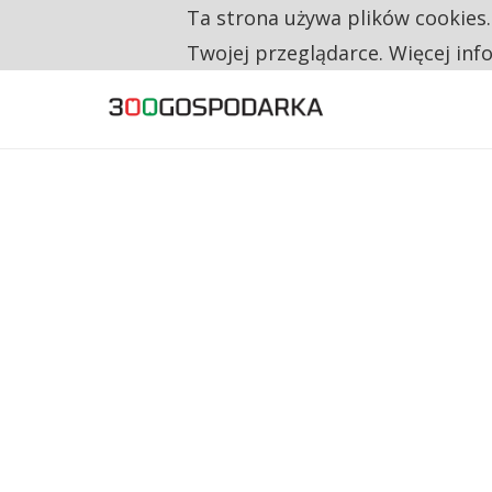
Ta strona używa plików cookies
TYLKO U NAS
RESTRYKCJE CHIN UDERZAJĄ W EUROPEJSKI
Twojej przeglądarce. Więcej inf