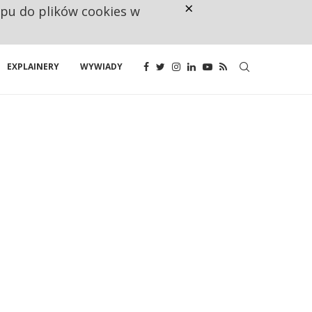
×
ępu do plików cookies w
CO TRZECIĄ ZŁOTÓWKĘ Z EMER
EXPLAINERY
WYWIADY