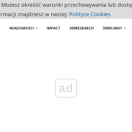
. Możesz określić warunki przechowywania lub dost
 PRZEMYSŁ. NA LIŚCIE SĄ DWA PODMIOTY Z POLSKI
ormacji znajdziesz w naszej:
Polityce Cookies
WIADOMOŚCI
IMPACT
300RESEARCH
300KLIMAT
ad