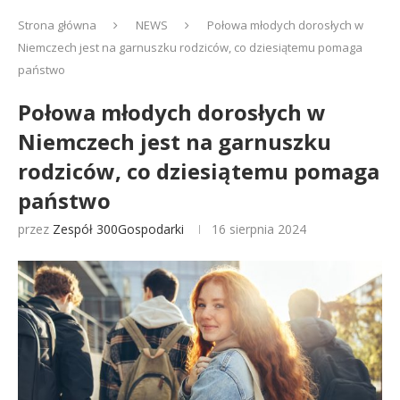
Strona główna
NEWS
Połowa młodych dorosłych w
Niemczech jest na garnuszku rodziców, co dziesiątemu pomaga
państwo
Połowa młodych dorosłych w
Niemczech jest na garnuszku
rodziców, co dziesiątemu pomaga
państwo
przez
Zespół 300Gospodarki
16 sierpnia 2024