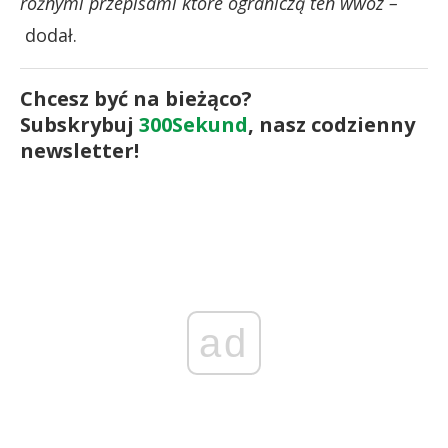
różnymi przepisami które ograniczą ten wwóz –
dodał.
Chcesz być na bieżąco?
Subskrybuj
300Sekund
, nasz codzienny
newsletter!
ad