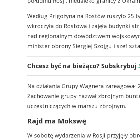
południu Rosji, niedaleko granicy z Ukrain
Według Prigożyna na Rostów ruszyło 25 
wkroczyła do Rostowa i zajęła budynki stru
nad regionalnym dowództwem wojskowym. S
minister obrony Siergiej Szojgu i szef sz
Chcesz być na bieżąco? Subskrybuj
Na działania Grupy Wagnera zareagował 2
Zachowanie grupy nazwał zbrojnym buntem
uczestniczących w marszu zbrojnym.
Rajd ma Mokswę
W sobotę wydarzenia w Rosji przyjęły obró