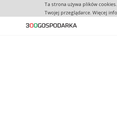
Ta strona używa plików cookies
TYLKO U NAS
RESTRYKCJE CHIN UDERZAJĄ W EUROPEJSKI
Twojej przeglądarce. Więcej inf