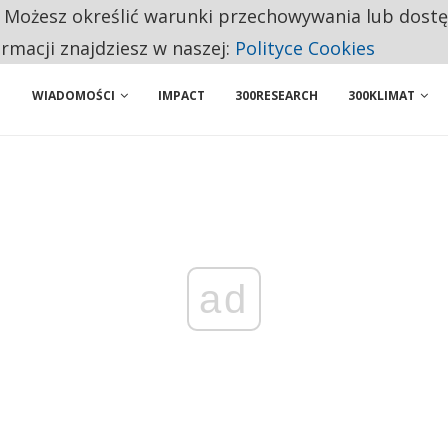
. Możesz określić warunki przechowywania lub dost
 PRZEMYSŁ. NA LIŚCIE SĄ DWA PODMIOTY Z POLSKI
ormacji znajdziesz w naszej:
Polityce Cookies
WIADOMOŚCI
IMPACT
300RESEARCH
300KLIMAT
ad