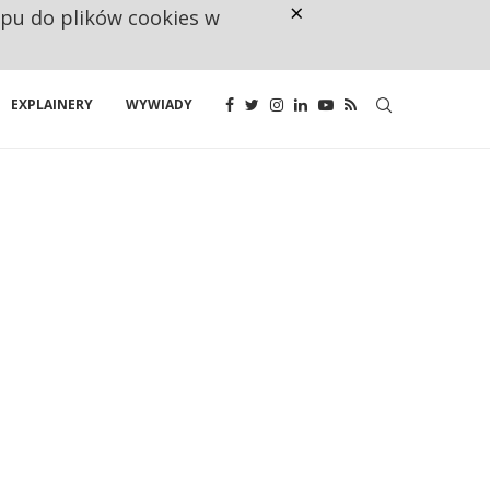
×
ępu do plików cookies w
CO TRZECIĄ ZŁOTÓWKĘ Z EMER
EXPLAINERY
WYWIADY