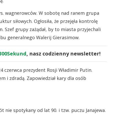
ą.
tys. wagnerowców. W sobotę nad ranem grupa
ktur siłowych. Ogłosiła, że przejęła kontrolę
zef grupy zażądał, by to miasta przyjechali
tabu generalnego Walerij Gierasimow.
300Sekund
, nasz codzienny newsletter!
4 czerwca prezydent Rosji Władimir Putin.
 i zdradą. Zapowiedział kary dla osób
t nie spotykany od lat 90. i tzw. puczu Janajewa.