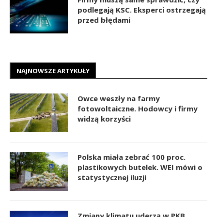
podlegają KSC. Eksperci ostrzegają
przed błędami
NAJNOWSZE ARTYKUŁY
Owce weszły na farmy
fotowoltaiczne. Hodowcy i firmy
widzą korzyści
Polska miała zebrać 100 proc.
plastikowych butelek. WEI mówi o
statystycznej iluzji
Zmiany klimatu uderzą w PKB.