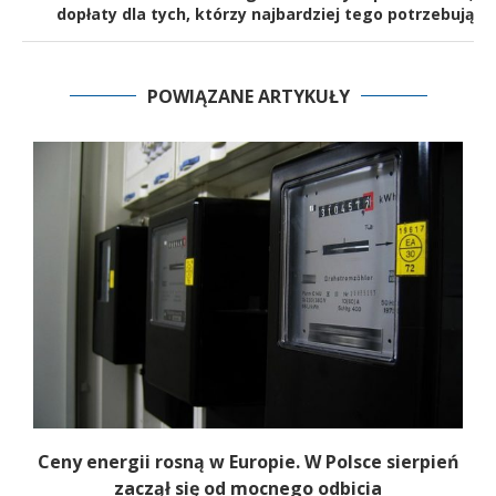
dopłaty dla tych, którzy najbardziej tego potrzebują
POWIĄZANE ARTYKUŁY
Ceny energii rosną w Europie. W Polsce sierpień
K
zaczął się od mocnego odbicia