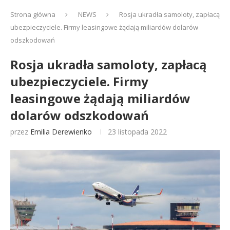
Strona główna
NEWS
Rosja ukradła samoloty, zapłacą
ubezpieczyciele. Firmy leasingowe żądają miliardów dolarów
odszkodowań
Rosja ukradła samoloty, zapłacą
ubezpieczyciele. Firmy
leasingowe żądają miliardów
dolarów odszkodowań
przez
Emilia Derewienko
23 listopada 2022