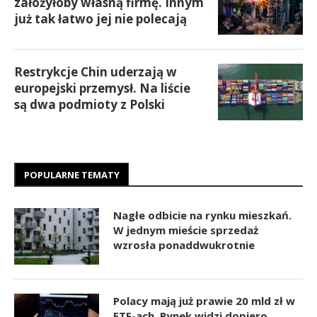
założyłoby własną firmę. Innym
już tak łatwo jej nie polecają
Restrykcje Chin uderzają w
europejski przemysł. Na liście
są dwa podmioty z Polski
POPULARNE TEMATY
Nagłe odbicie na rynku mieszkań.
W jednym mieście sprzedaż
wzrosła ponaddwukrotnie
Polacy mają już prawie 20 mld zł w
ETF-ach. Rynek widzi dopiero