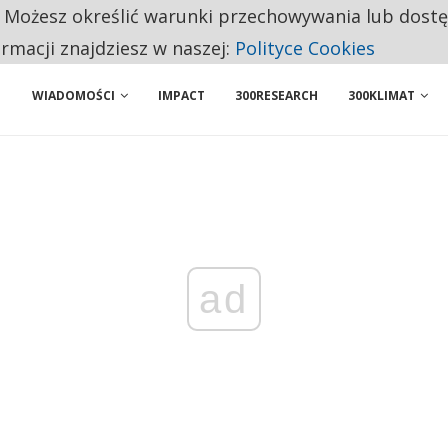
. Możesz określić warunki przechowywania lub dost
 PRZEMYSŁ. NA LIŚCIE SĄ DWA PODMIOTY Z POLSKI
ormacji znajdziesz w naszej:
Polityce Cookies
WIADOMOŚCI
IMPACT
300RESEARCH
300KLIMAT
ad