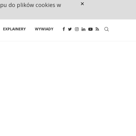
×
ępu do plików cookies w
CO TRZECIĄ ZŁOTÓWKĘ Z EMER
EXPLAINERY
WYWIADY