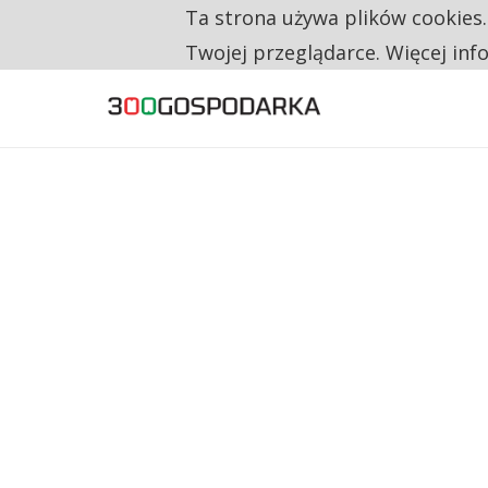
Ta strona używa plików cookies
TYLKO U NAS
RESTRYKCJE CHIN UDERZAJĄ W EUROPEJSKI
Twojej przeglądarce. Więcej inf