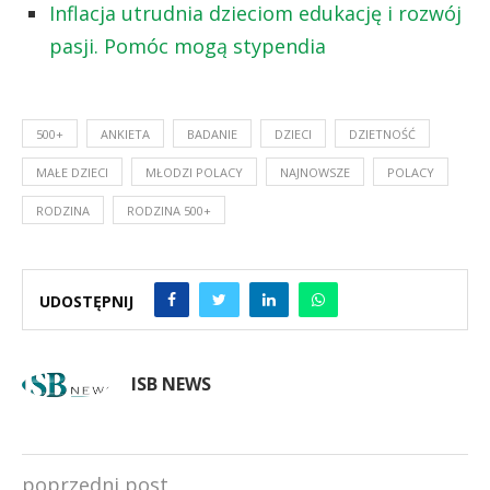
Inflacja utrudnia dzieciom edukację i rozwój
pasji. Pomóc mogą stypendia
500+
ANKIETA
BADANIE
DZIECI
DZIETNOŚĆ
MAŁE DZIECI
MŁODZI POLACY
NAJNOWSZE
POLACY
RODZINA
RODZINA 500+
UDOSTĘPNIJ
ISB NEWS
poprzedni post