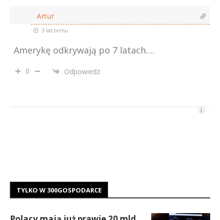
Artur
3 lat temu
Amerykę odkrywają po 7 latach….
0
Odpowiedz
TYLKO W 300GOSPODARCE
Polacy mają już prawie 20 mld