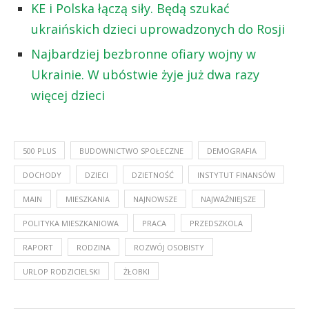
KE i Polska łączą siły. Będą szukać
ukraińskich dzieci uprowadzonych do Rosji
Najbardziej bezbronne ofiary wojny w
Ukrainie. W ubóstwie żyje już dwa razy
więcej dzieci
500 PLUS
BUDOWNICTWO SPOŁECZNE
DEMOGRAFIA
DOCHODY
DZIECI
DZIETNOŚĆ
INSTYTUT FINANSÓW
MAIN
MIESZKANIA
NAJNOWSZE
NAJWAŻNIEJSZE
POLITYKA MIESZKANIOWA
PRACA
PRZEDSZKOLA
RAPORT
RODZINA
ROZWÓJ OSOBISTY
URLOP RODZICIELSKI
ŻŁOBKI