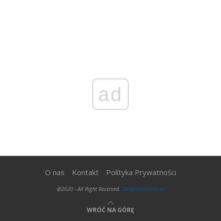
ad
O nas
Kontakt
Polityka Prywatności
@2020 - All Right Reserved.
300gospodarka.pl
WRÓĆ NA GÓRĘ