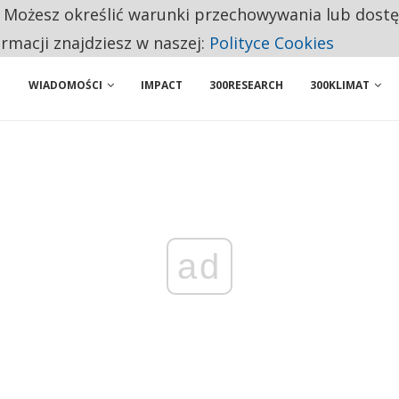
. Możesz określić warunki przechowywania lub dost
NIORZY PRZEZNACZAJĄ NA PODSTAWOWE ZAKUPY
ormacji znajdziesz w naszej:
Polityce Cookies
WIADOMOŚCI
IMPACT
300RESEARCH
300KLIMAT
ad