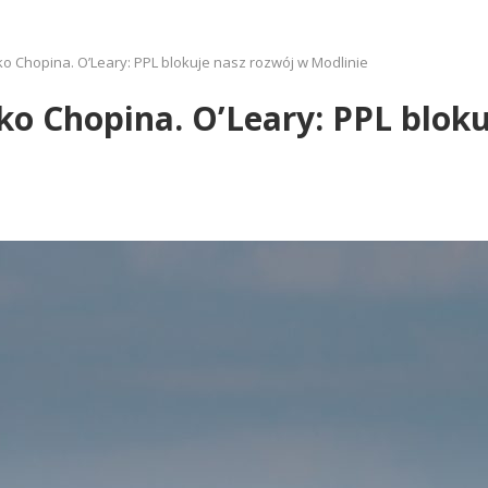
ko Chopina. O’Leary: PPL blokuje nasz rozwój w Modlinie
ko Chopina. O’Leary: PPL blok