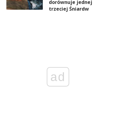
dorównuje jednej
trzeciej Śniardw
ad