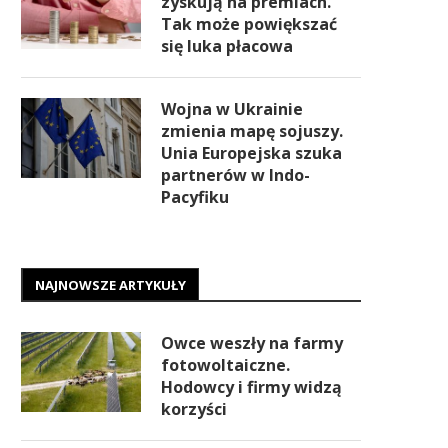
zyskują na premiach.
Tak może powiększać
się luka płacowa
Wojna w Ukrainie
zmienia mapę sojuszy.
Unia Europejska szuka
partnerów w Indo-
Pacyfiku
NAJNOWSZE ARTYKUŁY
Owce weszły na farmy
fotowoltaiczne.
Hodowcy i firmy widzą
korzyści