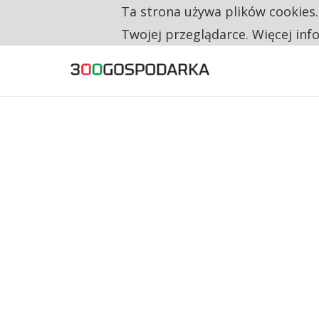
Ta strona używa plików cookies
TYLKO U NAS
CO TRZECIĄ ZŁOTÓWKĘ Z EMERYTURY SE
Twojej przeglądarce. Więcej inf