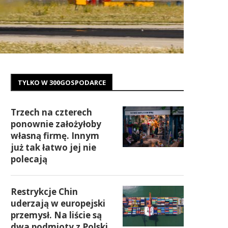
TYLKO W 300GOSPODARCE
Trzech na czterech
ponownie założyłoby
własną firmę. Innym
już tak łatwo jej nie
polecają
Restrykcje Chin
uderzają w europejski
przemysł. Na liście są
dwa podmioty z Polski