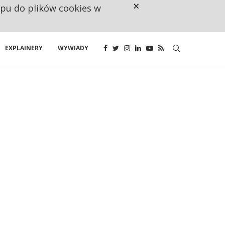
×
ępu do plików cookies w
NA JEDEN WAKAT PRZYPADAJĄ 
EXPLAINERY
WYWIADY