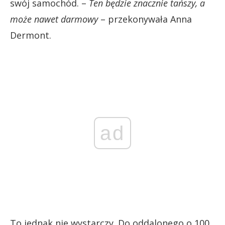
swój samochód. –
Ten będzie znacznie tańszy, a
może nawet darmowy
– przekonywała Anna
Dermont.
ad
To jednak nie wystarczy. Do oddalonego o 100