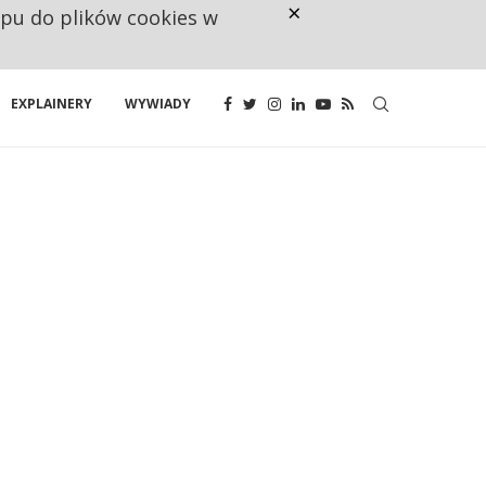
×
ępu do plików cookies w
NA JEDEN WAKAT PRZYPADAJĄ 
EXPLAINERY
WYWIADY