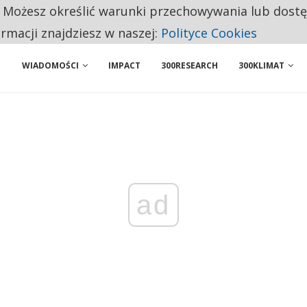
. Możesz określić warunki przechowywania lub dost
NIORZY PRZEZNACZAJĄ NA PODSTAWOWE ZAKUPY
ormacji znajdziesz w naszej:
Polityce Cookies
WIADOMOŚCI
IMPACT
300RESEARCH
300KLIMAT
ad