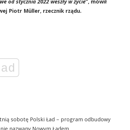
we od stycznia 2022 weszły w życie
”, mówił
j Piotr Müller, rzecznik rządu.
ad
atnią sobotę Polski Ład – program odbudowy
otnie nazwany Nowym Ładem.