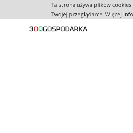
Ta strona używa plików cookies
TYLKO U NAS
CO TRZECIĄ ZŁOTÓWKĘ Z EMERYTURY SE
Twojej przeglądarce. Więcej inf