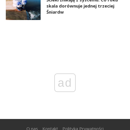
skala dorównuje jednej trzeciej
Śniardw
ad
O nas
Kontakt
Polityka Prywatności