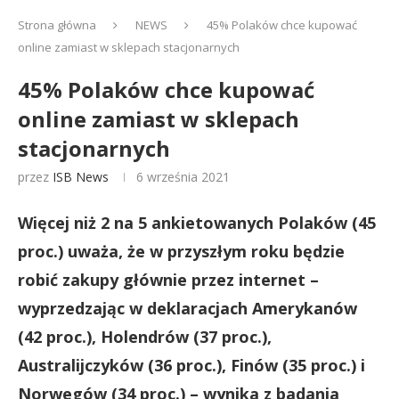
Strona główna
NEWS
45% Polaków chce kupować
online zamiast w sklepach stacjonarnych
45% Polaków chce kupować
online zamiast w sklepach
stacjonarnych
przez
ISB News
6 września 2021
Więcej niż 2 na 5 ankietowanych Polaków (45
proc.) uważa, że w przyszłym roku będzie
robić zakupy głównie przez internet –
wyprzedzając w deklaracjach Amerykanów
(42 proc.), Holendrów (37 proc.),
Australijczyków (36 proc.), Finów (35 proc.) i
Norwegów (34 proc.) – wynika z badania