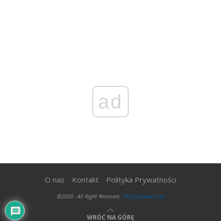
ad
O nas
Kontakt
Polityka Prywatności
@2020 - All Right Reserved.
300gospodarka.pl
WRÓĆ NA GÓRĘ