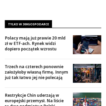
TYLKO W 300GOSPODARCE
Polacy mają już prawie 20 mld
zł w ETF-ach. Rynek widzi
dopiero początek wzrostu
Trzech na czterech ponownie
założyłoby własną firmę. Innym
już tak łatwo jej nie polecają
Restrykcje Chin uderzają w
europejski przemysł. Na liście