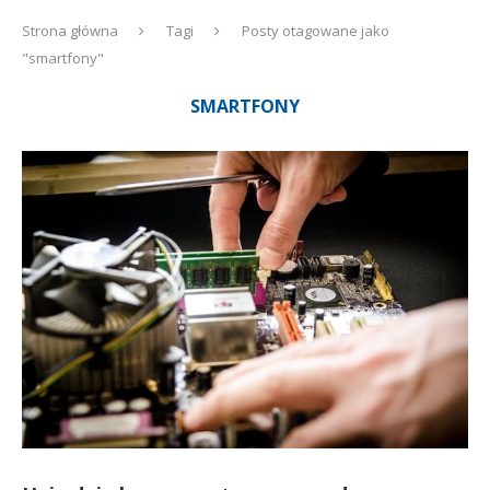
Strona główna
Tagi
Posty otagowane jako
"smartfony"
SMARTFONY