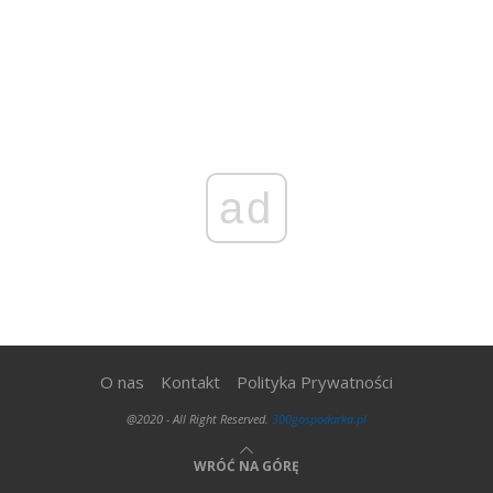
ad
O nas
Kontakt
Polityka Prywatności
@2020 - All Right Reserved.
300gospodarka.pl
WRÓĆ NA GÓRĘ