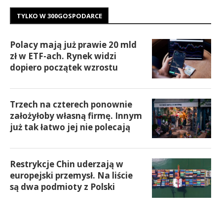
TYLKO W 300GOSPODARCE
Polacy mają już prawie 20 mld
zł w ETF-ach. Rynek widzi
dopiero początek wzrostu
Trzech na czterech ponownie
założyłoby własną firmę. Innym
już tak łatwo jej nie polecają
Restrykcje Chin uderzają w
europejski przemysł. Na liście
są dwa podmioty z Polski