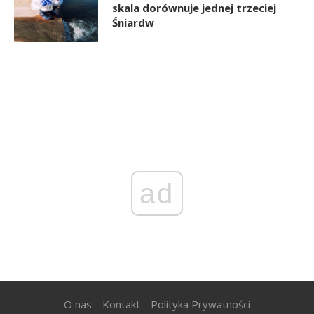
skala dorównuje jednej trzeciej
Śniardw
ad
O nas
Kontakt
Polityka Prywatności