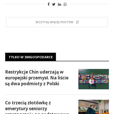
WCZYTAJ WIĘCEJ POSTÓW
TYLKO W 300GOSPODARCE
Restrykcje Chin uderzają w
europejski przemysł. Na liście
są dwa podmioty z Polski
Co trzecią złotówkę z
emerytury seniorzy