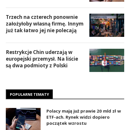
Trzech na czterech ponownie
założyłoby własną firmę. Innym
już tak łatwo jej nie polecają
Restrykcje Chin uderzają w
europejski przemysł. Na liście
są dwa podmioty z Polski
POPULARNE TEMATY
Polacy mają już prawie 20 mld zł w
ETF-ach. Rynek widzi dopiero
początek wzrostu