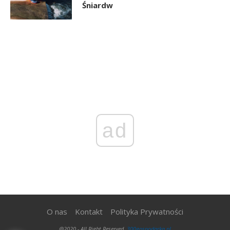
Śniardw
ad
O nas
Kontakt
Polityka Prywatności
@2020 - All Right Reserved.
300gospodarka.pl