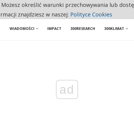
. Możesz określić warunki przechowywania lub dost
 PRZEMYSŁ. NA LIŚCIE SĄ DWA PODMIOTY Z POLSKI
ormacji znajdziesz w naszej:
Polityce Cookies
WIADOMOŚCI
IMPACT
300RESEARCH
300KLIMAT
ad