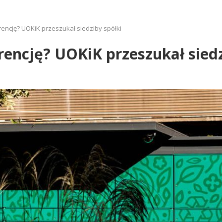
rencję? UOKiK przeszukał siedziby spółki
rencję? UOKiK przeszukał siedz