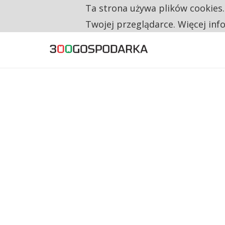
Ta strona używa plików cookies
TYLKO U NAS
RESTRYKCJE CHIN UDERZAJĄ W EUROPEJSKI
Twojej przeglądarce. Więcej inf