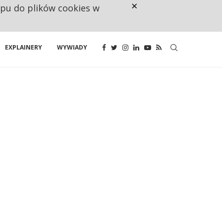
×
ępu do plików cookies w
CO TRZECIĄ ZŁOTÓWKĘ Z EMER
EXPLAINERY
WYWIADY