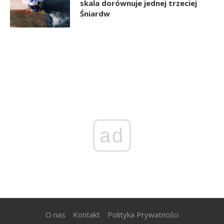
skala dorównuje jednej trzeciej
Śniardw
ad
O nas
Kontakt
Polityka Prywatności