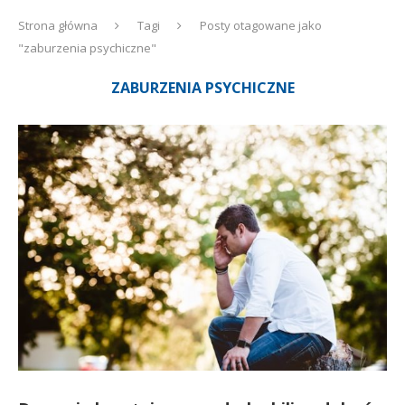
Strona główna
Tagi
Posty otagowane jako
"zaburzenia psychiczne"
ZABURZENIA PSYCHICZNE