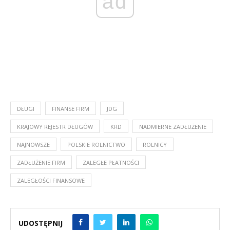
ad
DŁUGI
FINANSE FIRM
JDG
KRAJOWY REJESTR DŁUGÓW
KRD
NADMIERNE ZADŁUŻENIE
NAJNOWSZE
POLSKIE ROLNICTWO
ROLNICY
ZADŁUŻENIE FIRM
ZALEGŁE PŁATNOŚCI
ZALEGŁOŚCI FINANSOWE
UDOSTĘPNIJ