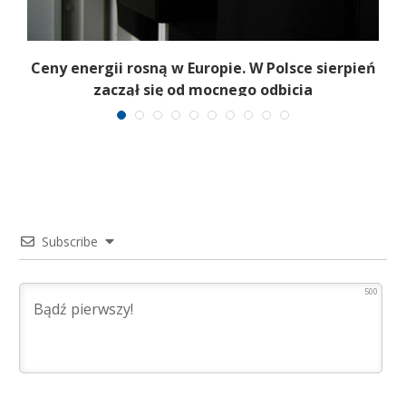
Ceny energii rosną w Europie. W Polsce sierpień
K
zaczął się od mocnego odbicia
Subscribe
500