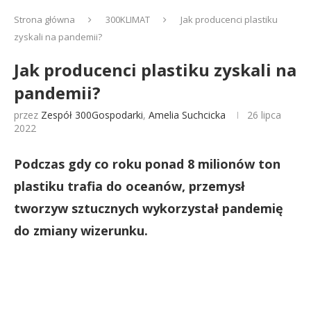
Strona główna
300KLIMAT
Jak producenci plastiku
zyskali na pandemii?
Jak producenci plastiku zyskali na
pandemii?
przez
Zespół 300Gospodarki
,
Amelia Suchcicka
26 lipca
2022
Podczas gdy co roku ponad 8 milionów ton
plastiku trafia do oceanów, przemysł
tworzyw sztucznych wykorzystał pandemię
do zmiany wizerunku.