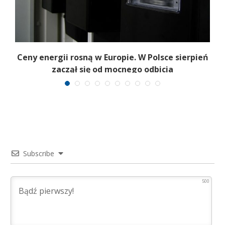
b
Ceny energii rosną w Europie. W Polsce sierpień
K
zaczął się od mocnego odbicia
Subscribe
500