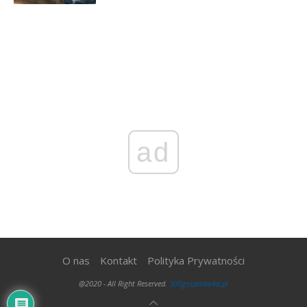
ad
O nas
Kontakt
Polityka Prywatności
@2020 - All Right Reserved.
300gospodarka.pl